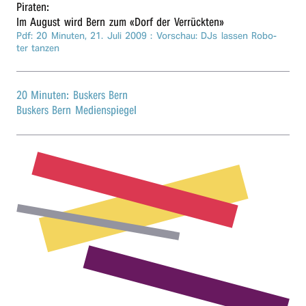
Pira­ten:
r
Im August wird Bern zum «Dorf der Verrückten»
Pdf: 20 Minuten,
21. Juli 2009
: Vorschau: DJs lassen Robo­
n
ter tanzen
20 Minuten: Buskers Bern
Buskers Bern Medienspiegel