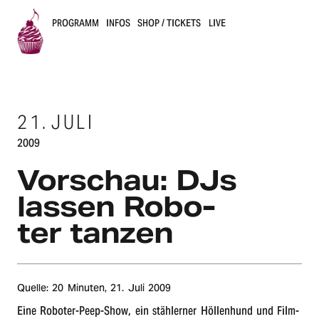
PROGRAMM
INFOS
SHOP / TICKETS
LIVE
B
u
21.
JULI
s
2009
k
Vorschau: DJs
e
lassen Robo­
r
ter tanzen
s
B
Quelle: 20 Minu­ten,
21. Juli 2009
e
Eine Robo­ter-Peep-Show, ein stäh­ler­ner Höllen­hund und Film-