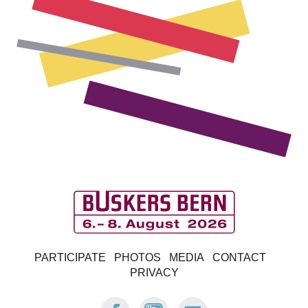
B
PARTICIPATE
PHOTOS
MEDIA
CONTACT
u
PRIVACY
s
FACEBOOK:
INSTAGRAM:
E-