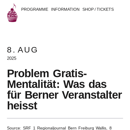
PROGRAMME
INFORMATION
SHOP / TICKETS
B
u
8.
AUG
s
2025
k
Problem Gratis-
e
Mentalität: Was das
r
für Berner Veranstalter
s
heisst
B
e
Source: SRF 1 Regionaljournal Bern Freiburg Wallis,
8