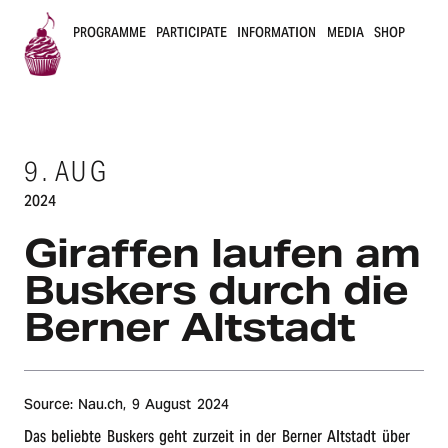
PROGRAMME
PARTICIPATE
INFORMATION
MEDIA
SHOP
B
u
9.
AUG
s
2024
k
Giraffen laufen am
e
Buskers durch die
r
Berner Altstadt
s
B
Source: Nau.ch,
9 August 2024
e
Das belieb­te Buskers geht zurzeit in der Berner Altstadt über