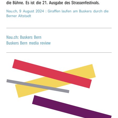
die Bühne. Es ist die 21. Ausga­be des Strassenfestivals.
r
Nau.ch,
9 August 2024
: Giraf­fen laufen am Buskers durch die
Berner Altstadt
n
Nau.ch: Buskers Bern
Buskers Bern media review