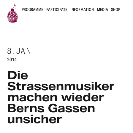
PROGRAMME
PARTICIPATE
INFORMATION
MEDIA
SHOP
B
u
8.
JAN
s
2014
k
Die
e
Strassenmusiker
r
machen wieder
s
Berns Gassen
B
unsicher
e