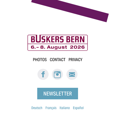
B
PHOTOS
CONTACT
PRIVACY
u
FACEBOOK:
INSTAGRAM:
E-
s
BUSKERS
BUSKERS
MAIL
BERN
BERN
BUSKERS
k
BERN
NEWSLETTER
e
r
Deutsch
Français
Italiano
Español