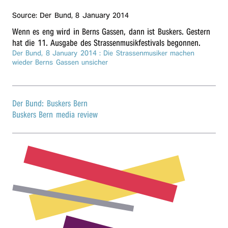
r
Source: Der Bund,
8 January 2014
Wenn es eng wird in Berns Gassen, dann ist Buskers. Gestern
n
hat die 11. Ausga­be des Stras­sen­mu­sik­fes­ti­vals begonnen.
Der Bund,
8 January 2014
: Die Stras­sen­mu­si­ker machen
wieder Berns Gassen unsicher
Der Bund: Buskers Bern
Buskers Bern media review