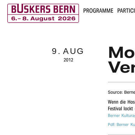
PROGRAMME
PARTIC
B
u
Mo
9.
AUG
s
2012
Ve
k
e
r
Source: Bern
Wenn die Hosen
s
Festi­val lockt
B
Berner Kultur
Pdf: Berner K
e