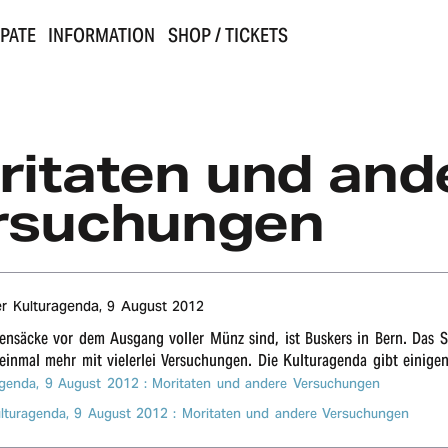
IPATE
INFORMATION
SHOP / TICKETS
ritaten und and
rsuchungen
er Kulturagenda,
9 August 2012
­sä­cke vor dem Ausgang voller Münz sind, ist Buskers in Bern. Das Str
 einmal mehr mit vieler­lei Versu­chun­gen. Die Kultur­agen­da gibt eini­ge
agenda,
9 August 2012
: Mori­ta­ten und ande­re Versuchungen
ulturagenda,
9 August 2012
: Mori­ta­ten und ande­re Versuchungen