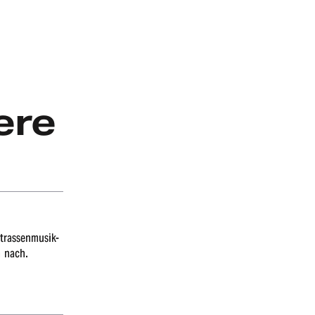
ere
as­sen­mu­sik-
n nach.