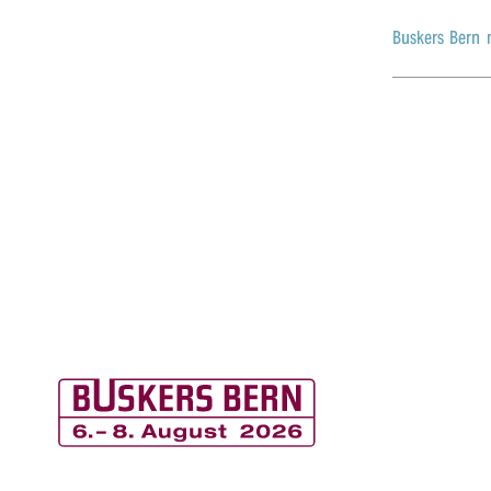
r
Buskers Bern 
n
B