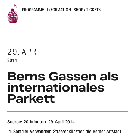
PROGRAMME
INFORMATION
SHOP / TICKETS
B
u
29.
APR
s
2014
k
Berns Gassen als
e
internationales
r
Parkett
s
B
Source: 20 Minuten,
29 April 2014
e
Im Sommer verwandeln Strassenkünstler die Berner ­Altstadt