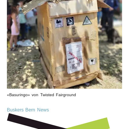
«Basu­rin­go» von Twis­ted Fairground
Buskers Bern News