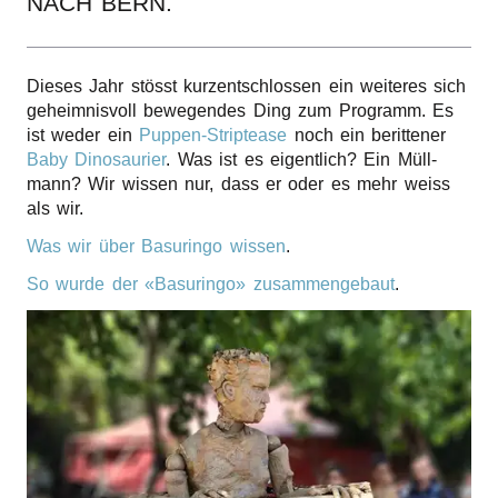
NACH BERN.
r
n
Dieses Jahr stösst kurz­ent­schlos­sen ein weite­res sich
geheim­nis­voll bewe­gen­des Ding zum Programm. Es
ist weder ein
Puppen-Strip­tease
noch ein berit­te­ner
Baby Dino­sau­ri­er
. Was ist es eigent­lich? Ein Müll­
mann? Wir wissen nur, dass er oder es mehr weiss
als wir.
Was wir über Basu­rin­go wissen
.
So wurde der «Basu­rin­go» zusam­men­ge­baut
.