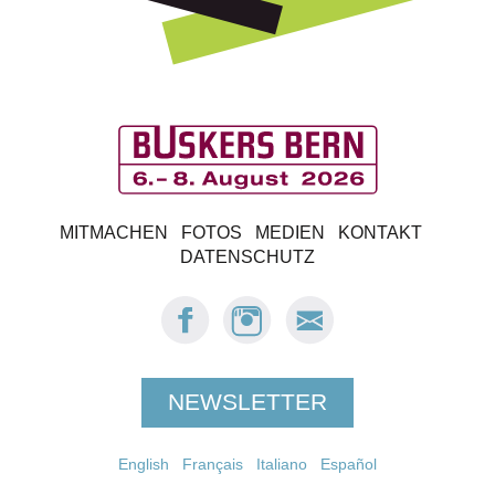
B
MITMACHEN
FOTOS
MEDIEN
KONTAKT
u
DATENSCHUTZ
s
FACEBOOK:
INSTAGRAM:
E-
BUSKERS
BUSKERS
MAIL
k
BERN
BERN
BUSKERS
BERN
e
NEWSLETTER
r
English
Français
Italiano
Español