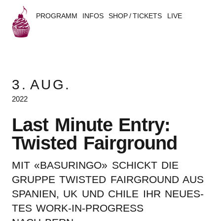
PROGRAMM
INFOS
SHOP / TICKETS
LIVE
B
u
3.
AUG.
s
2022
k
Last Minu­te Entry:
e
Twis­ted Fairground
r
MIT «BASU­RIN­GO» SCHICKT DIE
s
GRUP­PE TWIS­TED FAIR­GROUND AUS
B
SPANI­EN, UK UND CHILE IHR NEUES­
TES WORK-IN-PROGRESS
e