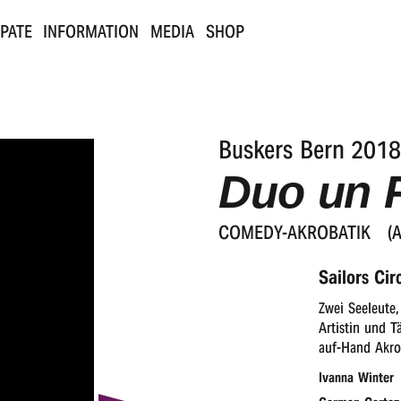
IPATE
INFORMATION
MEDIA
SHOP
Buskers Bern 2018
Duo un 
COME­DY-AKRO­BA­TIK
(
Sailors Cir
Zwei Seeleute,
Artistin und T
auf-Hand Akrob
Ivanna Winter