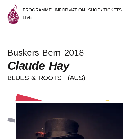
PROGRAMME
INFORMATION
SHOP / TICKETS
LIVE
B
u
Buskers Bern 2018
s
Claude Hay
k
BLUES & ROOTS
(AUS)
e
r
s
B
e