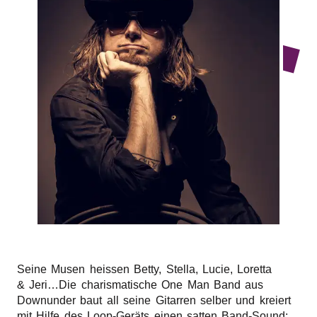
r
n
Seine Musen heissen Betty, Stella, Lucie, Loretta
& Jeri…Die charismatische One Man Band aus
Downunder baut all seine Gitarren selber und kreiert
mit Hilfe des Loop-Geräts einen satten Band-Sound: