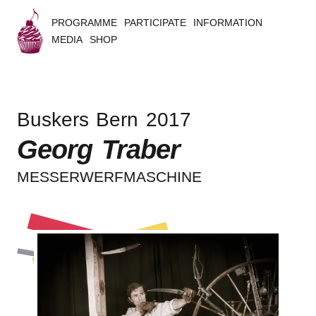
PROGRAMME
PARTICIPATE
INFORMATION
MEDIA
SHOP
B
u
Buskers Bern 2017
s
Georg Traber
k
MESSER­WERF­MA­SCHI­NE
e
r
s
B
e