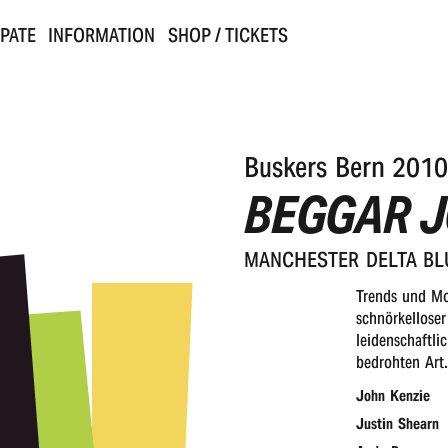
IPATE
INFORMATION
SHOP / TICKETS
Buskers Bern 2010
BEGGAR 
MANCHES­TER DELTA BL
Trends und Mo
schnörkelloser
leidenschaftli
bedrohten Art. 
John Kenzie
Justin Shearn