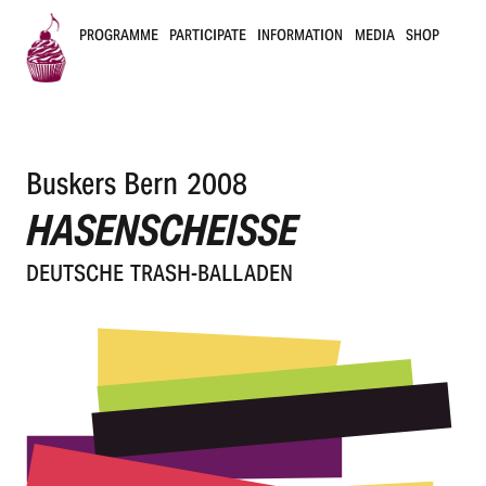
PROGRAMME
PARTICIPATE
INFORMATION
MEDIA
SHOP
B
u
Buskers Bern 2008
s
HASENSCHEISSE
k
DEUT­SCHE TRASH-BALLADEN
e
r
s
B
e