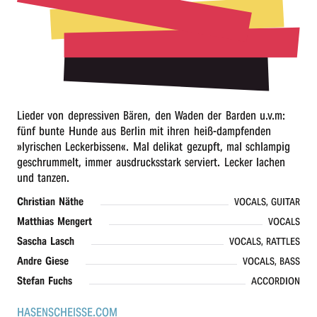
r
n
Lieder von depressiven Bären, den Waden der Barden u.v.m:
fünf bunte Hunde aus Berlin mit ihren heiß-dampfenden
»lyrischen Leckerbissen«. Mal delikat gezupft, mal schlampig
geschrummelt, immer ausdrucksstark serviert. Lecker lachen
und tanzen.
Christian Näthe
VOCALS, GUITAR
Matthias Mengert
VOCALS
Sascha Lasch
VOCALS, RATTLES
Andre Giese
VOCALS, BASS
Stefan Fuchs
ACCORDION
HASENSCHEISSE.COM