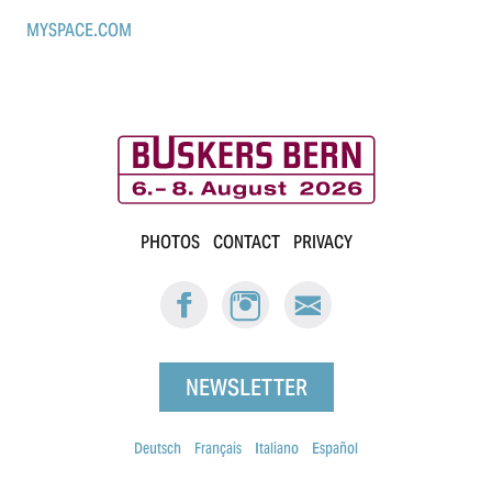
MYSPACE.COM
B
PHOTOS
CONTACT
PRIVACY
u
FACEBOOK:
INSTAGRAM:
E-
s
BUSKERS
BUSKERS
MAIL
BERN
BERN
BUSKERS
k
BERN
NEWSLETTER
e
r
Deutsch
Français
Italiano
Español