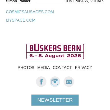
Simon Palmer
CONTRABASS, VOCALS
COSMICSAUSAGES.COM
MYSPACE.COM
B
PHOTOS
MEDIA
CONTACT
PRIVACY
u
FACEBOOK:
INSTAGRAM:
E-
s
BUSKERS
BUSKERS
MAIL
BERN
BERN
BUSKERS
k
BERN
NEWSLETTER
e