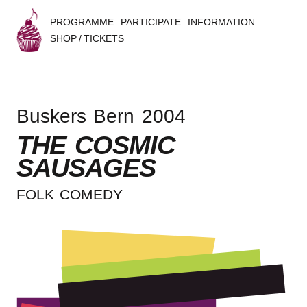
PROGRAMME
PARTICIPATE
INFORMATION
SHOP / TICKETS
B
u
Buskers Bern 2004
s
THE COSMIC
k
SAUSAGES
e
FOLK COME­DY
r
s
B
e