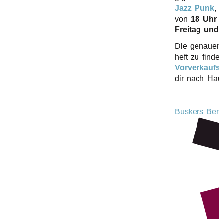
Jazz Punk
r
von
18 Uhr 
Frei­tag un
n
Die genau­
heft zu finde
Vorver­kaufs­
dir nach Hau
Buskers Be