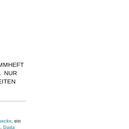
MM­HEFT
. NUR
I­TEN
ne­cke
, ein
n
,
Dada