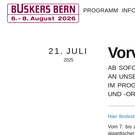
PROGRAMM
INF
B
u
Vorv
21.
JULI
s
2025
k
AB SOFO
AN UNSE
e
IM PROG
r
UND ‑OR
s
B
Hier findes
Vom 7. bis 
e
gigan­ti­sche