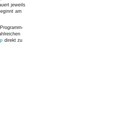
ert jeweils
eginnt am
 Programm­
hl­rei­chen
op
direkt zu