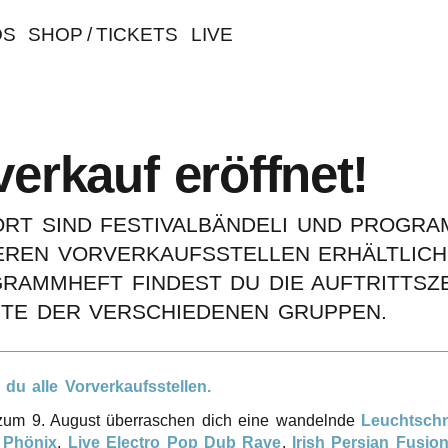
OS
SHOP / TICKETS
LIVE
er­kauf eröffnet!
RT SIND FESTI­VAL­BÄN­DE­LI UND PROGRA
­REN VORVER­KAUFS­STEL­LEN ERHÄLT­LICH
RAMM­HEFT FINDEST DU DIE AUFTRITTS­ZE
TE DER VERSCHIE­DE­NEN GRUPPEN.
t du alle Vorverkaufsstellen.
zum 9. August über­ra­schen dich eine wandeln­de
Leucht­sch
r
Phönix
,
Live Elec­t­ro Pop Dub Rave
,
Irish Persi­an Fusi­o