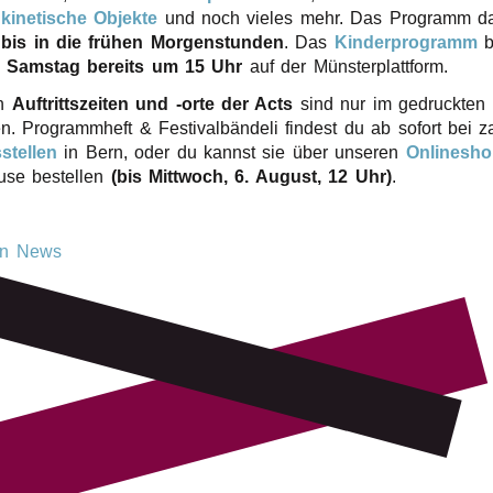
,
kine­ti­sche Objek­te
und noch vieles mehr. Das Programm dau
bis in die frühen Morgen­stun­den
. Das
Kinder­pro­gramm
b
d Sams­tag bereits um 15 Uhr
auf der Münsterplattform.
en
Auftritts­zei­ten und ‑orte der Acts
sind nur im gedruck­ten
n. Programm­heft & Festi­val­bän­de­li findest du ab sofort bei za
stel­len
in Bern, oder du kannst sie über unse­ren
Online­sh
se bestel­len
(bis Mitt­woch, 6. August, 12 Uhr)
.
rn News