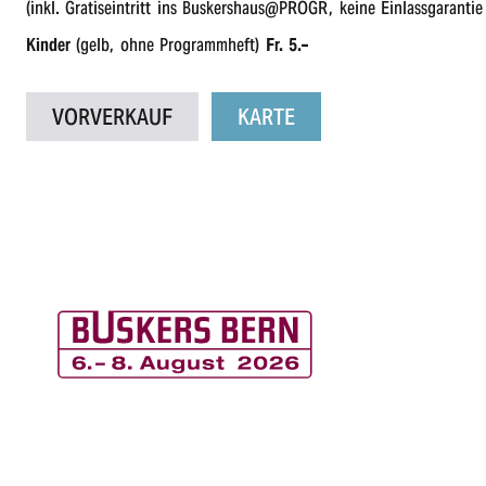
(inkl. Gratis­ein­tritt ins Buskershaus@PROGR, keine Einlass­ga­ran­ti
Kinder
(gelb, ohne Programm­heft)
Fr. 5.–
VORVER­KAUF
KARTE
B
u