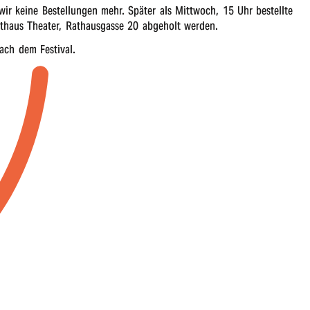
r keine Bestel­lun­gen mehr. Später als Mitt­woch, 15 Uhr bestell­te
cht­haus Thea­ter, Rathaus­gas­se 20 abge­holt werden.
nach dem Festival.