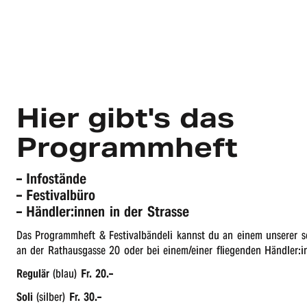
Hier gibt's das
Programmheft
– Infostände
– Festivalbüro
– Händler:innen in der Strasse
Das Programm­heft & Festi­val­bän­de­li kannst du an einem unse­rer sec
an der Rathaus­gas­se 20 oder bei einem/​einer flie­gen­den Händler:
Regulär
(blau)
Fr. 20.–
Soli
(silber)
Fr. 30.–