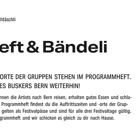
htäschli
ft & Bändeli
 ‑ORTE DER GRUP­PEN STEHEN IM PROGRAMM­HEFT.
 ES BUSKERS BERN WEITERHIN!
önnen die Artists nach Bern reisen, erhal­ten gutes Essen und schla­
 Programm­heft findest du die Auftritts­zei­ten und ‑orte der Grup­
 gelten als Festi­val­päs­se und sind für alle drei Festi­val­ta­ge gültig.
 Programm­heft und wir schi­cken es gleich zu dir nach Hause.