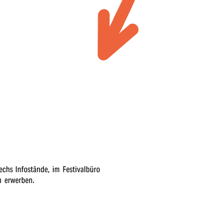
hs Info­stän­de, im Festi­val­bü­ro
in erwerben.