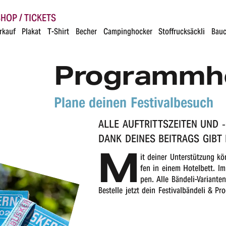
HOP / TICKETS
rkauf
Plakat
T-Shirt
Becher
Campinghocker
Stoffrucksäckli
Bauc
Programm­he
Plane deinen Festivalbesuch
ALLE AUFTRITTS­ZEI­TEN UND
DANK DEINES BEITRAGS GIBT
M
it deiner Unter­stüt­zung k
fen in einem Hotel­bett. Im
pen. Alle Bände­li-Vari­an­ten
Bestel­le jetzt dein Festi­val­bän­de­li &