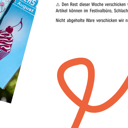
⚠️ Den Rest dieser Woche verschi­cken wi
Arti­kel können im Festi­val­bü­ro, Schla
Nicht abge­hol­te Ware verschi­cken wir 