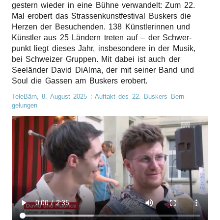
gestern wieder in eine Bühne verwan­delt: Zum 22.
r
Mal erobert das Stras­sen­kunst­fes­ti­val Buskers die
Herzen der Besu­chen­den. 138 Künst­le­rin­nen und
n
Künst­ler aus 25 Ländern treten auf – der Schwer­
punkt liegt dieses Jahr, insbe­son­de­re in der Musik,
bei Schwei­zer Grup­pen. Mit dabei ist auch der
Seelän­der David DiAl­ma, der mit seiner Band und
Soul die Gassen am Buskers erobert.
TeleBärn,
8. August 2025
: Auftakt des 22. Buskers Bern
gelungen