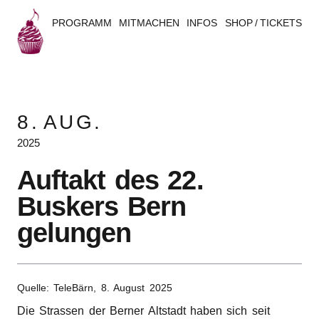
PROGRAMM
MITMACHEN
INFOS
SHOP / TICKETS
B
u
8.
AUG.
s
2025
k
Auftakt des 22.
e
Buskers Bern
r
gelungen
s
B
Quelle: Tele­Bärn,
8. August 2025
e
Die Stras­sen der Berner Altstadt haben sich seit