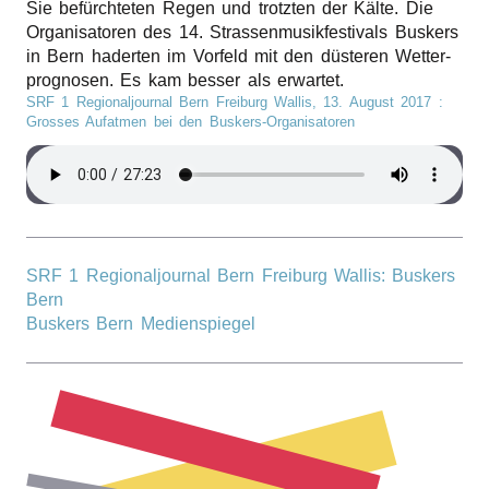
Sie befürch­te­ten Regen und trotz­ten der Kälte. Die
r
Orga­ni­sa­to­ren des 14. Stras­sen­mu­sik­fes­ti­vals Buskers
in Bern hader­ten im Vorfeld mit den düste­ren Wetter­
n
pro­gno­sen. Es kam besser als erwartet.
SRF 1 Regionaljournal Bern Freiburg Wallis,
13. August 2017
:
Gros­ses Aufat­men bei den Buskers-Organisatoren
SRF 1 Regionaljournal Bern Freiburg Wallis: Buskers
Bern
Buskers Bern Medienspiegel