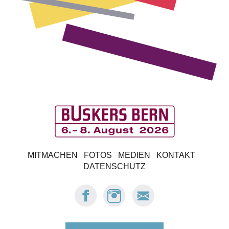
B
MITMACHEN
FOTOS
MEDIEN
KONTAKT
u
DATENSCHUTZ
s
FACEBOOK:
INSTAGRAM:
E-
BUSKERS
BUSKERS
MAIL
k
BERN
BERN
BUSKERS
BERN