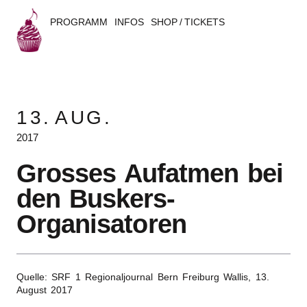
PROGRAMM
INFOS
SHOP / TICKETS
B
u
13.
AUG.
s
2017
k
Gros­ses Aufat­men bei
e
den Buskers-
r
Organisatoren
s
B
Quelle: SRF 1 Regio­nal­jour­nal Bern Frei­burg Wallis,
13.
August 2017
e