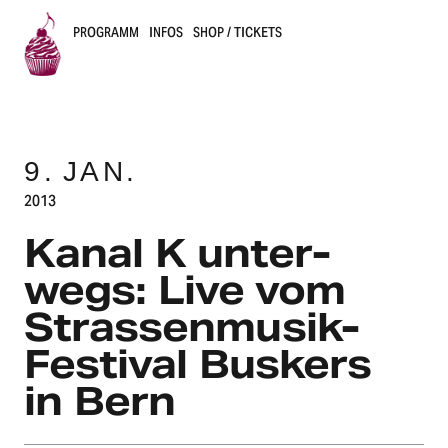
PROGRAMM
INFOS
SHOP / TICKETS
B
u
9.
JAN.
s
2013
k
Kanal K unter­
e
wegs: Live vom
r
Stras­sen­mu­sik-
s
Festi­val Buskers
B
in Bern
e