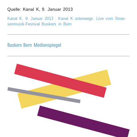
r
Quelle: Kanal K,
9. Januar 2013
Kanal K,
9. Januar 2013
: Kanal K unter­wegs: Live vom Stras­
n
sen­mu­sik-Festi­val Buskers in Bern
Buskers Bern Medienspiegel