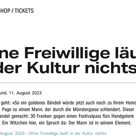
HOP / TICKETS
e Frei­wil­li­ge lä
der Kultur nicht
Bund,
11. August 2023
s geht: «So ein golde­nes Bände­li würde jetzt auch noch zu Ihrem Hem
Page zu einem Mann, der durch die Müns­ter­gas­se schlen­dert. Dieser 
andel gemacht: 30 Fran­ken gegen einen Festi­val­pass fürs Hand­ge­lenk 
. Ein Witz­chen hier, ein Spruch da: Der Mann ist in seinem Element.
 August 2023
: Ohne Frei­wil­li­ge läuft in der Kultur nichts