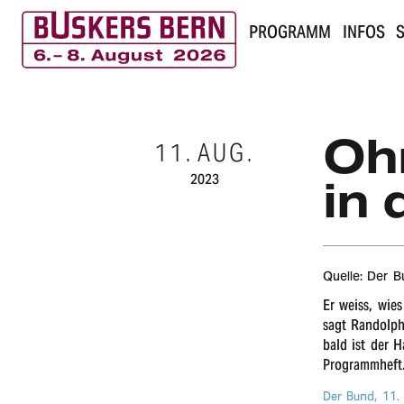
PROGRAMM
INFOS
S
B
u
Ohn
11.
AUG.
s
2023
in 
k
e
r
Quelle: Der 
Er weiss, wie
s
sagt Randolph 
bald ist der H
B
Programm­heft
e
Der Bund,
11.