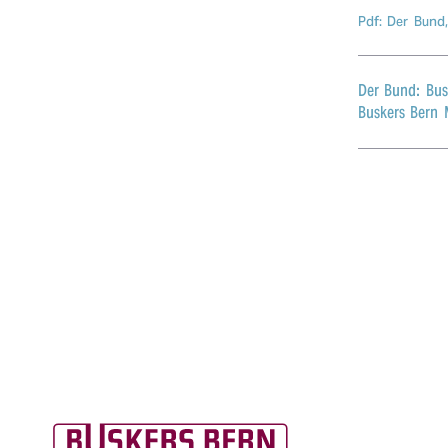
r
Pdf: Der Bund
n
Der Bund: Bus
Buskers Bern 