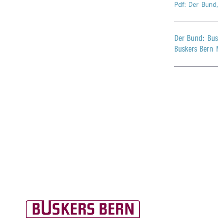
Pdf: Der Bund
r
n
Der Bund: Bus
Buskers Bern 