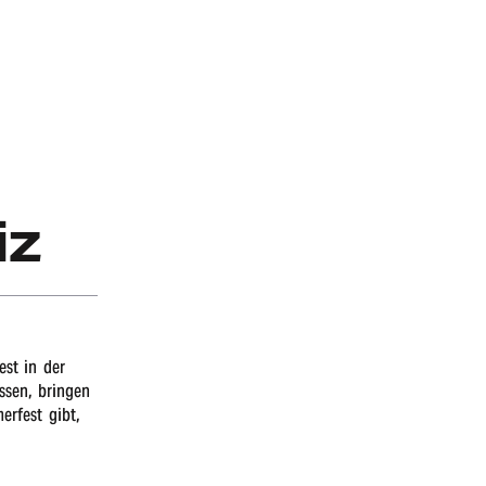
iz
est in der
ssen, brin­gen
er­fest gibt,