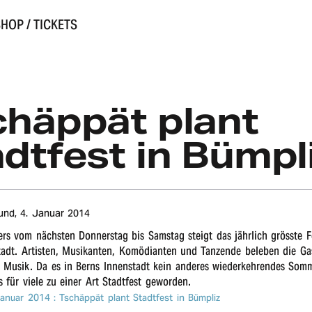
HOP / TICKETS
h­äppät plant
dt­fest in Bümpl
Bund,
4. Januar 2014
s vom nächs­ten Donners­tag bis Sams­tag steigt das jähr­lich gröss­te F
tadt. Artis­ten, Musi­kan­ten, Komö­di­an­ten und Tanzen­de bele­ben die Ga
d Musik. Da es in Berns Innen­stadt kein ande­res wieder­keh­ren­des Somm
s für viele zu einer Art Stadt­fest geworden.
Januar 2014
: Tsch­äppät plant Stadt­fest in Bümpliz