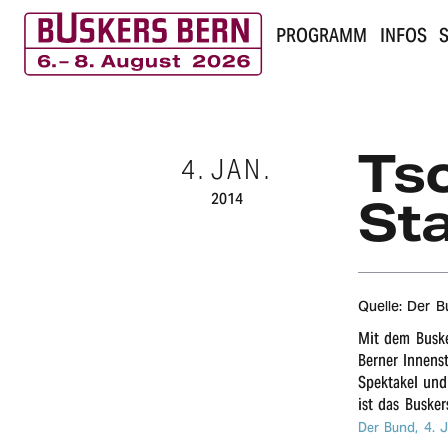
PROGRAMM
INFOS
S
B
u
Tsc
4.
JAN.
s
2014
Sta
k
e
r
Quelle: Der 
Mit dem Busker
s
Berner Innen­s
Spek­ta­kel un
B
ist das Busker
e
Der Bund,
4. 