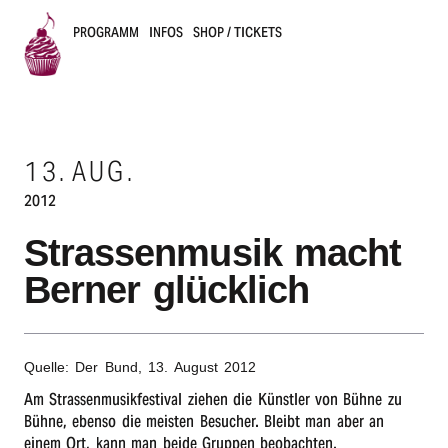
PROGRAMM
INFOS
SHOP / TICKETS
B
u
13.
AUG.
s
2012
k
Stras­sen­mu­sik macht
e
Berner glücklich
r
s
Quelle: Der Bund,
13. August 2012
B
Am Stras­sen­mu­sik­fes­ti­val ziehen die Künst­ler von Bühne zu
Bühne, eben­so die meis­ten Besu­cher. Bleibt man aber an
e
einem Ort, kann man beide Grup­pen beobachten.