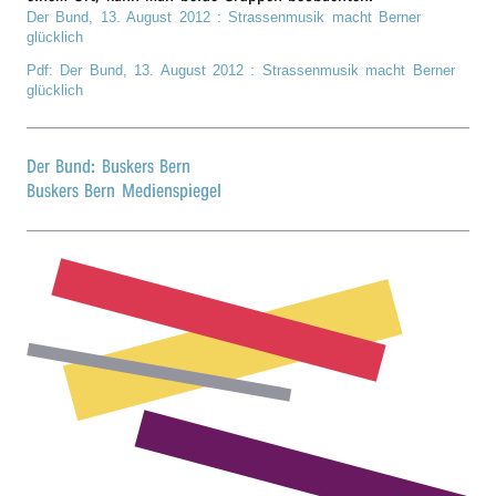
Der Bund,
13. August 2012
: Stras­sen­mu­sik macht Berner
r
glücklich
Pdf: Der Bund,
13. August 2012
: Stras­sen­mu­sik macht Berner
n
glücklich
Der Bund: Buskers Bern
Buskers Bern Medienspiegel