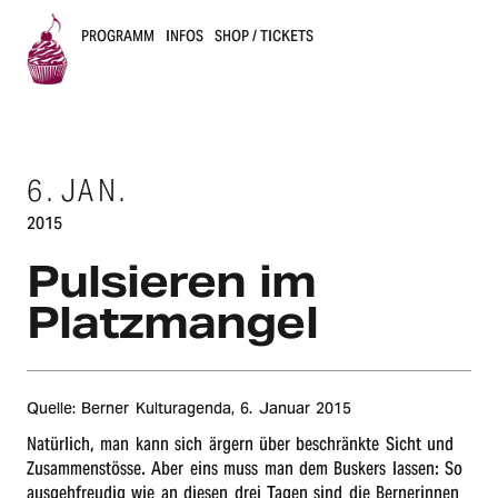
PROGRAMM
INFOS
SHOP / TICKETS
B
u
6.
JAN.
s
2015
k
Pulsie­ren im
e
Platzmangel
r
s
Quelle: Berner Kultur­agen­da,
6. Januar 2015
B
Natürlich, man kann sich ärgern über beschränkte Sicht und
Zusammenstösse. Aber eins muss man dem Buskers lassen: So
e
ausgehfreudig wie an diesen drei Tagen sind die Bernerinnen