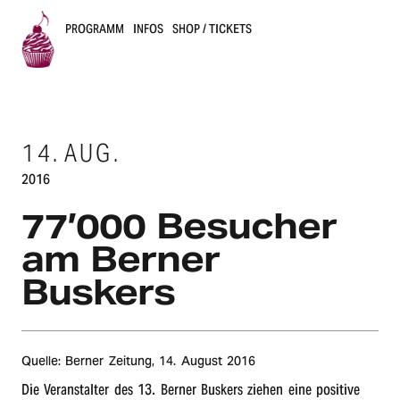
PROGRAMM
INFOS
SHOP / TICKETS
B
u
14.
AUG.
s
2016
k
77’000 Besu­cher
e
am Berner
r
Buskers
s
B
Quelle: Berner Zeitung,
14. August 2016
e
Die Veran­stal­ter des 13. Berner Buskers ziehen eine posi­ti­ve