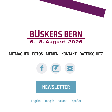
B
MITMACHEN
FOTOS
MEDIEN
KONTAKT
DATENSCHUTZ
u
FACEBOOK:
INSTAGRAM:
E-
s
BUSKERS
BUSKERS
MAIL
BERN
BERN
BUSKERS
k
BERN
NEWSLETTER
e
r
English
Français
Italiano
Español