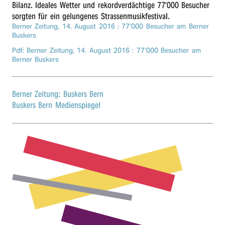
Bilanz. Idea­les Wetter und rekord­ver­däch­ti­ge 77’000 Besu­cher
r
sorg­ten für ein gelun­ge­nes Strassenmusikfestival.
Berner Zeitung,
14. August 2016
: 77’000 Besu­cher am Berner
n
Buskers
Pdf: Berner Zeitung,
14. August 2016
: 77’000 Besu­cher am
Berner Buskers
Berner Zeitung: Buskers Bern
Buskers Bern Medienspiegel