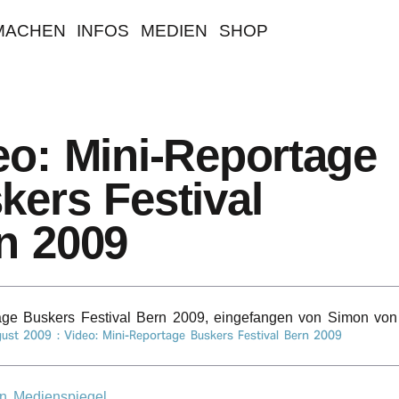
MACHEN
INFOS
MEDIEN
SHOP
o: Mini-Repor­ta­ge
kers Festi­val
n 2009
a­ge Buskers Festi­val Bern 2009, einge­fan­gen von Simon von
gust 2009
: Video: Mini-Repor­ta­ge Buskers Festi­val Bern 2009
n Medienspiegel