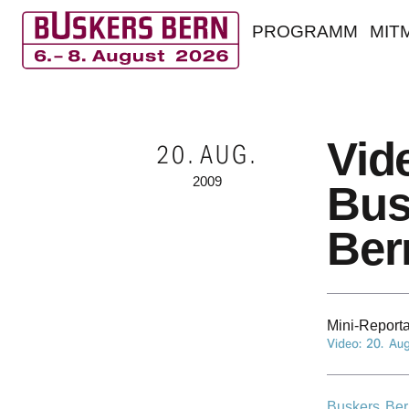
PROGRAMM
MIT
B
u
Vide
20.
AUG.
s
2009
Bus
k
Ber
e
r
s
Mini-Repor­t
Video:
20. Au
B
e
Buskers Ber