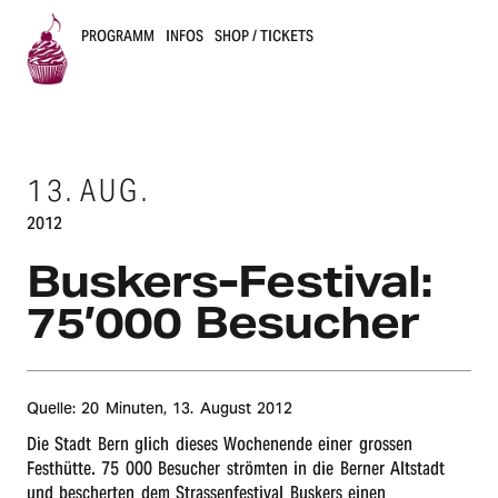
PROGRAMM
INFOS
SHOP / TICKETS
B
u
13.
AUG.
s
2012
k
Buskers-Festi­val:
e
75’000 Besucher
r
s
Quelle: 20 Minu­ten,
13. August 2012
B
Die Stadt Bern glich dieses Wochen­en­de einer gros­sen
Festhütte. 75 000 Besu­cher strömten in die Berner Altstadt
e
und bescher­ten dem Stras­sen­fes­ti­val Buskers einen