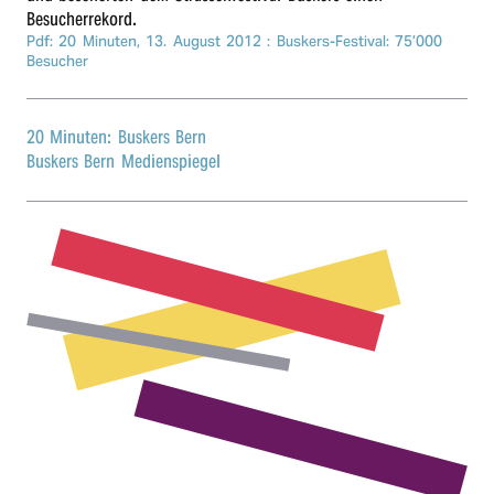
Besucherrekord.
r
Pdf: 20 Minuten,
13. August 2012
: Buskers-Festi­val: 75’000
Besucher
n
20 Minuten: Buskers Bern
Buskers Bern Medienspiegel