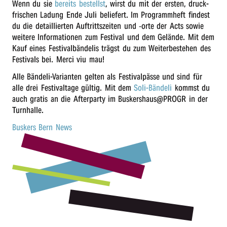
Wenn du sie
bereits bestellst
, wirst du mit der ersten, druck­
r
fri­schen Ladung Ende Juli belie­fert. Im Programm­heft findest
du die detail­lier­ten Auftritts­zei­ten und ‑orte der Acts sowie
n
weite­re Infor­ma­tio­nen zum Festi­val und dem Gelän­de. Mit dem
Kauf eines Festi­val­bän­de­lis trägst du zum Weiter­be­stehen des
Festi­vals bei. Merci viu mau!
Alle Bände­­li-Vari­an­­ten gelten als Festi­val­päs­se und sind für
alle drei Festi­val­ta­ge gültig. Mit dem
Soli-Bände­li
kommst du
auch gratis an die After­par­ty im Buskershaus@PROGR in der
Turnhalle.
Buskers Bern News