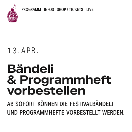
PROGRAMM
INFOS
SHOP / TICKETS
LIVE
B
u
13.
APR.
s
k
Bände­li
e
& Programm­heft
vorbestellen
r
s
AB SOFORT KÖNNEN DIE FESTI­VAL­BÄN­DE­LI
UND PROGRAMM­HEF­TE VORBE­STELLT WERDEN.
B
e