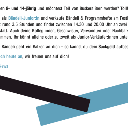
en 8- und 14-jährig
und möch­test Teil von Buskers Bern werden? Toll
n als
Bändeli-Junior:in
und verkau­fe Bän­de­li & Programm­hef­te am Festi
t rund 3.5 Stun­den und findet zwischen 14.30 und 20.00 Uhr an zwei 
en statt. Auch deine Kolleg:innen, Geschwis­ter, Verwand­ten oder Nachbar
­kom­men. Ihr könnt allei­ne oder zu zweit als Junior-Verkäufer:innen unte
s Bände­li geht ein Batzen an dich – so kannst du dein
Sack­geld
aufbes
och heute an
, wir freu­en uns auf dich!
 News