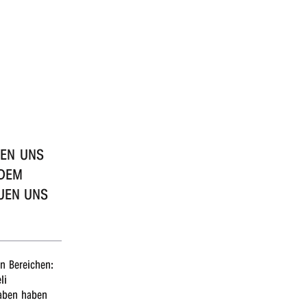
LEN UNS
 DEM
U­EN UNS
en Berei­chen:
li
ga­ben haben