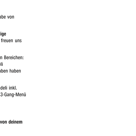
a­be von
i­ge
 freu­en uns
en Berei­chen:
li
ga­ben haben
e­li inkl.
in 3‑Gang-Menü
d von deinem