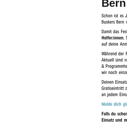
Bern
Schon ist es 
Buskers Bern 
Damit das Fest
Helfer:innen
. 
auf deine An
Während der Fe
Aktu­ell sind n
& Programm­hef
wir noch einze
Deinen Einsatz
Gratis­ein­tri
an jedem Eins
Melde dich gle
Falls du scho
Einsatz und mo