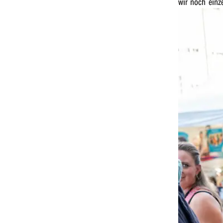
wir noch einze
r
n