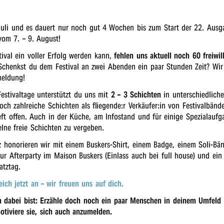
Juli und es dauert nur noch gut 4 Wochen bis zum Start der 22. Ausg
vom 7. – 9. August!
i­val ein voller Erfolg werden kann,
fehlen uns aktu­ell noch 60 frei­wil­l
Schenkst du dem Festi­val an zwei Aben­den ein paar Stun­den Zeit? Wir
meldung!
sti­val­ta­ge unter­stützt du uns mit
2 – 3 Schich­ten
in unter­schied­li­ch
och zahl­rei­che Schich­ten als fliegende:r Verkäufer:in von Festi­val­bän­de­
t offen. Auch in der Küche, am Info­stand und für eini­ge Spezi­al­auf­
l­ne freie Schich­ten zu vergeben.
 hono­rie­ren wir mit einem Buskers-Shirt, einem Badge, einem Soli-Bänd
tt zur After­par­ty im Maison Buskers (Einlass auch bei full house) und e
atztag.
ich jetzt an – wir freu­en uns auf dich.
n dabei bist: Erzäh­le doch noch ein paar Menschen in deinem Umfel
ti­vie­re sie, sich auch anzumelden.