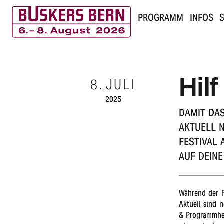
PROGRAMM
INFOS
S
B
u
Hilf
8.
JULI
s
2025
k
DAMIT DAS
AKTU­ELL 
e
FESTI­VAL
r
AUF DEIN
s
B
Während der Fe
Aktu­ell sind n
e
& Programm­hef