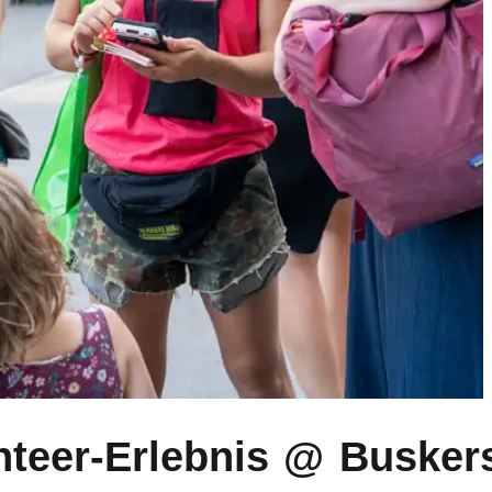
nteer-Erlebnis @ Busker