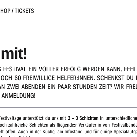
HOP / TICKETS
 mit!
 FESTI­VAL EIN VOLLER ERFOLG WERDEN KANN, FEH
NOCH 60 FREI­WIL­LI­GE HELFER:INNEN. SCHENKST DU
 AN ZWEI ABEN­DEN EIN PAAR STUN­DEN ZEIT? WIR FRE
E ANMELDUNG!
sti­val­ta­ge unter­stützt du uns mit
2 – 3 Schich­ten
in unter­schied­li­ch
och zahl­rei­che Schich­ten als fliegende:r Verkäufer:in von Festi­val­bän­de­
t offen. Auch in der Küche, am Info­stand und für eini­ge Spezi­al­auf­