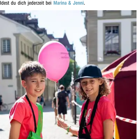
dest du dich jeder­zeit bei
Mari­na & Jenni
.