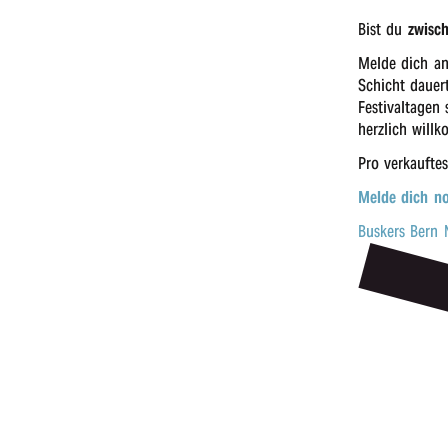
Bist du
zwisch
Melde dich a
Schicht dauer
Festi­val­ta­g
herz­lich will
Pro verkauf­te
Melde dich n
Buskers Bern