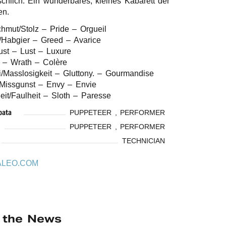
ch­lich. Ein wunder­ba­res, klei­nes Kaba­rett der
ten.
hmut/​Stolz – Pride – Orgu­eil
/​Habgier – Greed – Avari­ce
ust – Lust – Luxu­re
t – Wrath – Colè­re
i/​Masslosigkeit – Glutt­o­ny. – Gour­man­di­se
/​Missgunst – Envy – Envie
eit/​Faulheit – Sloth – Paresse
a­ta
PUPPETEER , PERFORMER
PUPPETEER , PERFORMER
TECHNICIAN
ALEO.COM
n the News