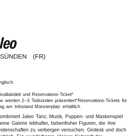
leo
DSÜNDEN
(FR)
nglisch
­val­bän­de­li und Reser­va­tions-Ticket*
w werden 2 – 3 Todsün­den präsentiert*Reservations-Tickets für
ag am Info­stand Müns­ter­platz erhältlich
t kombi­niert Jaleo Tanz, Musik, Puppen- und Masken­spiel
ine Gale­rie lebhaf­ter, farben­fro­her Figu­ren, die ihre
iden­schaf­ten zu verber­gen versu­chen. Grotesk und doch