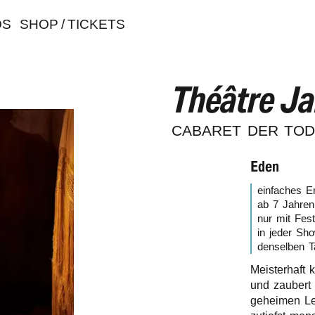
OS
SHOP / TICKETS
Théâtre Ja
CABA­RET DER TO
Eden
einfa­ches E
ab 7 Jahren
nur mit Festi
in jeder Sho
densel­ben T
Meis­ter­haf
und zaubert e
gehei­men Le