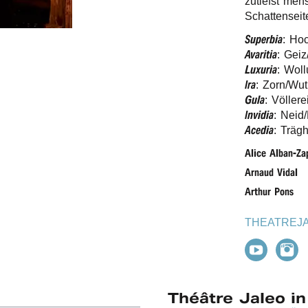
zutiefst mens
Schattensei
Super­bia
: Hoc
Avaritia
: Geiz
Luxu­ria
: Woll
Ira
: Zorn/​Wu
Gula
: Völlere
Invi­dia
: Neid
Acedia
: Trägh
Alice Alban-Zap
Arnaud Vidal
Arthur Pons
THEATREJ
Théâtre Jaleo i