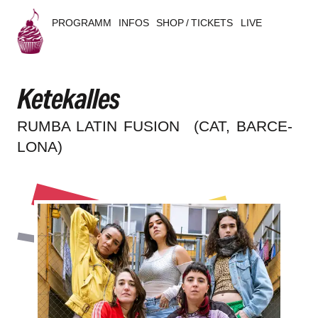
PROGRAMM
INFOS
SHOP / TICKETS
LIVE
B
Ketekalles
u
s
RUMBA LATIN FUSION
(CAT, BARCE­
LO­NA)
k
e
r
s
B
e