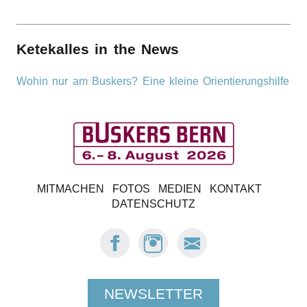
Ketekalles in the News
Wohin nur am Buskers? Eine kleine Orientierungshilfe
B
MITMACHEN
FOTOS
MEDIEN
KONTAKT
u
DATENSCHUTZ
s
FACEBOOK:
INSTAGRAM:
E-
BUSKERS
BUSKERS
MAIL
k
BERN
BERN
BUSKERS
BERN
e
NEWSLETTER