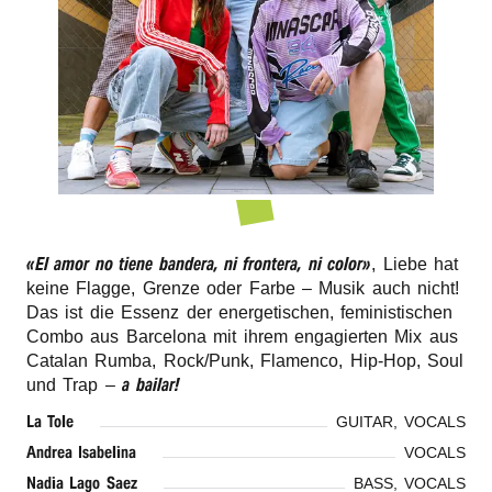
r
n
«El amor no tiene bande­ra, ni fron­te­ra, ni color»
, Liebe hat
keine Flag­ge, Gren­ze oder Farbe – Musik auch nicht!
Das ist die Essenz der ener­ge­ti­schen, femi­nis­ti­schen
Combo aus Barce­lo­na mit ihrem enga­gier­ten Mix aus
Cata­lan Rumba, Rock/​Punk, Flamen­co, Hip-Hop, Soul
a bailar!
und Trap –
La Tole
GUITAR, VOCALS
Andrea Isabe­l­i­na
VOCALS
Nadia Lago Saez
BASS, VOCALS