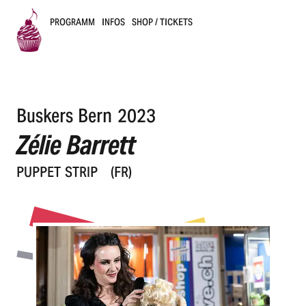
PROGRAMM
INFOS
SHOP / TICKETS
B
u
Buskers Bern 2023
s
Zélie Barrett
k
PUPPET STRIP
(FR)
e
r
s
B
e