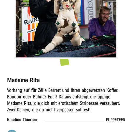
r
n
Madame Rita
Vorhang auf für Zélie Barrett und ihren abge­wetz­ten Koffer.
Boudoir oder Bühne? Egal! Daraus entsteigt die üppi­ge
Madame Rita, die dich mit eroti­schem Strip­tease verzau­bert.
Zwei Damen, die du nicht verpas­sen solltest!
Emeline Thier­i­on
PUPPETEER