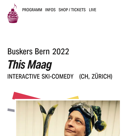
PROGRAMM
INFOS
SHOP / TICKETS
LIVE
B
u
Buskers Bern 2022
s
This Maag
k
INTER­AC­TI­VE SKI-COMEDY
(CH, ZÜRICH)
e
r
s
B
e