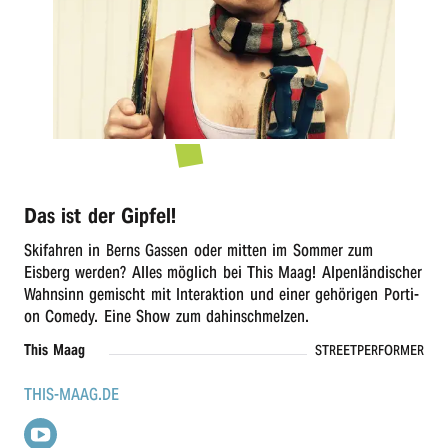
r
n
Das ist der Gipfel!
Skifah­ren in Berns Gassen oder mitten im Sommer zum
Eisberg werden? Alles möglich bei This Maag! Alpen­län­di­scher
Wahn­sinn gemischt mit Inter­ak­ti­on und einer gehö­ri­gen Porti­
on Come­dy. Eine Show zum dahinschmelzen.
This Maag
STREETPERFORMER
THIS-MAAG.DE