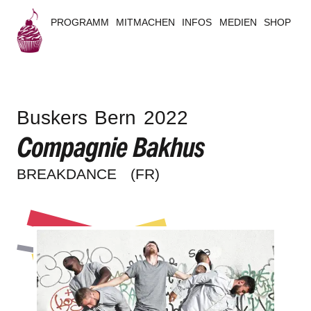
PROGRAMM
MITMACHEN
INFOS
MEDIEN
SHOP
B
u
Buskers Bern 2022
s
Compagnie Bakhus
k
BREAK­DANCE
(FR)
e
r
s
B
e