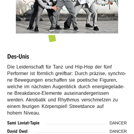
r
n
Des-Unis
Die Leiden­schaft für Tanz und Hip-Hop der fünf
Perfor­mer ist förm­lich greif­bar: Durch präzi­se, synchro­
ne Bewe­gun­gen erschaf­fen sie poeti­sche Figu­ren,
welche im nächs­ten Augen­blick durch ener­gie­ge­la­de­
ne Break­dance-Elemen­te ausein­an­der­ge­ris­sen
werden. Akro­ba­tik und Rhyth­mus verschmel­zen zu
einem feuri­gen Körper­spiel! Street­dance auf
hohem Niveau.
Sami Lovi­at-Tapie
DANCER
David Owel
DANCER