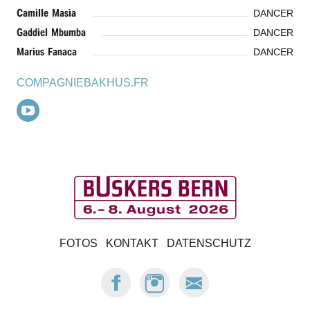
Camil­le Masia
DANCER
Gaddiel Mbum­ba
DANCER
Mari­us Fanaca
DANCER
COMPAGNIEBAKHUS.FR
B
FOTOS
KONTAKT
DATENSCHUTZ
u
FACEBOOK:
INSTAGRAM:
E-
s
BUSKERS
BUSKERS
MAIL
BERN
BERN
BUSKERS