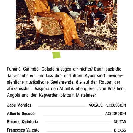
r
n
Funaná, Carim­bó, Cola­dei­ra sagen dir nichts? Dann pack die
Tanz­schu­he ein und lass dich entfüh­ren! Ayom sind unwi­der­
steh­li­che musi­ka­li­sche Seefah­ren­de, die auf den Routen der
afri­ka­ni­schen Diaspo­ra den Atlan­tik über­que­ren, von Brasi­li­en,
Ango­la und den Kapver­den bis zum Mittelmeer.
Jabu Mora­les
VOCALS, PERCUSSION
Alber­to Becucci
ACCORDION
Ricar­do Quinteria
GUITAR
Fran­ces­co Valente
E-BASS