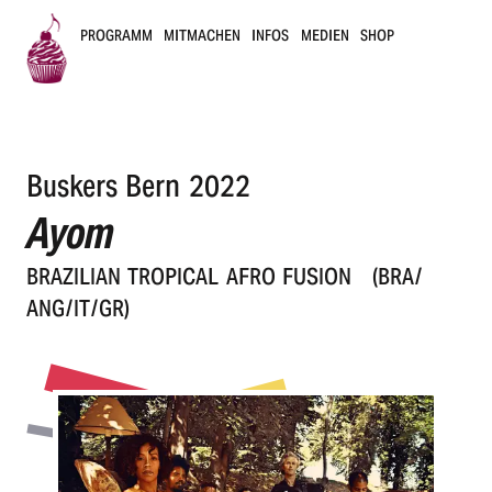
PROGRAMM
MITMACHEN
INFOS
MEDIEN
SHOP
B
u
Buskers Bern 2022
s
Ayom
k
BRAZI­LI­AN TROPI­CAL AFRO FUSION
(BRA /
e
ANG / IT / GR)
r
s
B
e