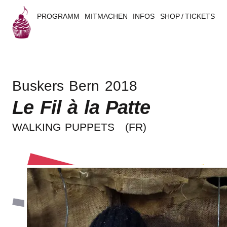
PROGRAMM
MITMACHEN
INFOS
SHOP / TICKETS
B
u
Buskers Bern 2018
s
Le Fil à la Patte
k
WALKING PUPPETS
(FR)
e
r
s
B
e