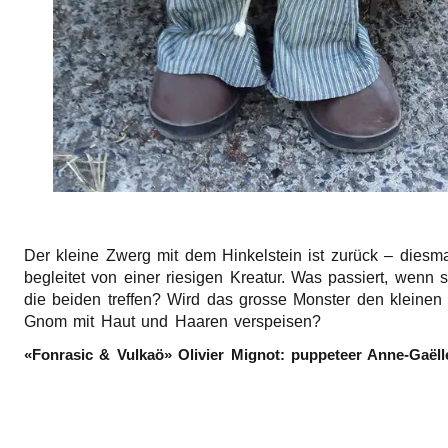
Der klei­ne Zwerg mit dem Hinkel­stein ist zurück – dies­m
beglei­tet von einer riesi­gen Krea­tur. Was passiert, wenn 
die beiden tref­fen? Wird das gros­se Mons­ter den klei­nen
Gnom mit Haut und Haaren verspeisen?
«Fonra­sic & Vulkaö» Olivi­er Mignot: puppe­teer Anne-Gaël