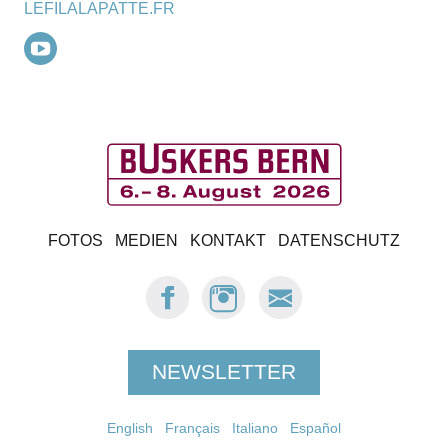
LEFILALAPATTE.FR
B
FOTOS
MEDIEN
KONTAKT
DATENSCHUTZ
u
FACEBOOK:
INSTAGRAM:
E-
s
BUSKERS
BUSKERS
MAIL
BERN
BERN
BUSKERS
k
BERN
NEWSLETTER
e
English
Français
r
Italiano
Español