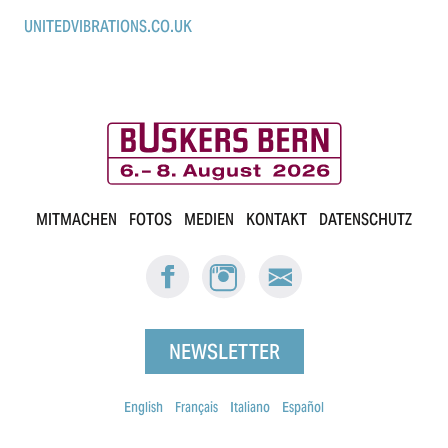
UNITEDVIBRATIONS.CO.UK
B
MITMACHEN
FOTOS
MEDIEN
KONTAKT
DATENSCHUTZ
u
FACEBOOK:
INSTAGRAM:
E-
s
BUSKERS
BUSKERS
MAIL
BERN
BERN
BUSKERS
k
BERN
NEWSLETTER
e
English
Français
Italiano
Español
r