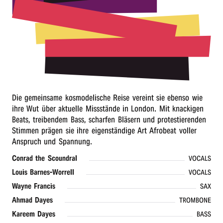
r
n
Die gemein­sa­me kosmo­de­li­sche Reise vereint sie eben­so wie
ihre Wut über aktu­el­le Miss­stän­de in London. Mit knacki­gen
Beats, trei­ben­dem Bass, schar­fen Bläsern und protes­tie­ren­den
Stim­men prägen sie ihre eigen­stän­di­ge Art Afro­beat voller
Anspruch und Spannung.
Conrad the Scoundral
VOCALS
Louis Barnes-Worrell
VOCALS
Wayne Fran­cis
SAX
Ahmad Dayes
TROMBONE
Kareem Dayes
BASS