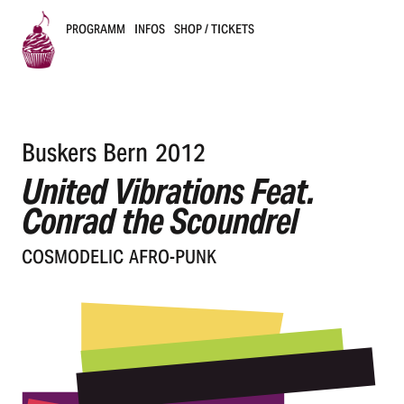
PROGRAMM
INFOS
SHOP / TICKETS
B
u
Buskers Bern 2012
s
United Vibrations Feat.
k
Conrad the Scoundrel
e
COSMO­DE­LIC AFRO-PUNK
r
s
B
e