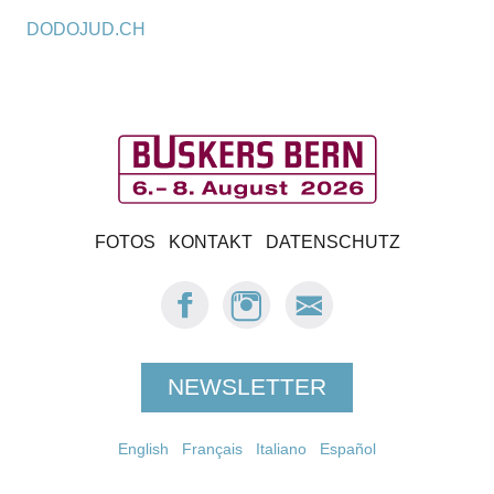
DODOJUD.CH
B
FOTOS
KONTAKT
DATENSCHUTZ
u
FACEBOOK:
INSTAGRAM:
E-
s
BUSKERS
BUSKERS
MAIL
BERN
BERN
BUSKERS
k
BERN
NEWSLETTER
e
English
Français
r
Italiano
Español