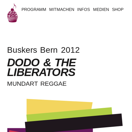
PROGRAMM
MITMACHEN
INFOS
MEDIEN
SHOP
B
u
Buskers Bern 2012
s
DODO & THE
k
LIBERATORS
e
MUND­ART REGGAE
r
s
B
e