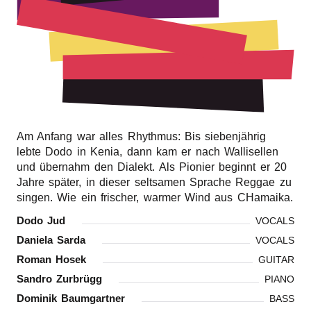
r
n
Am Anfang war alles Rhyth­mus: Bis sieben­jäh­rig
lebte Dodo in Kenia, dann kam er nach Walli­sel­len
und über­nahm den Dialekt. Als Pionier beginnt er 20
Jahre später, in dieser selt­sa­men Spra­che Reggae zu
singen. Wie ein frischer, warmer Wind aus CHamaika.
Dodo Jud
VOCALS
Danie­la Sarda
VOCALS
Roman Hosek
GUITAR
Sandro Zurbrügg
PIANO
Domi­nik Baumgartner
BASS