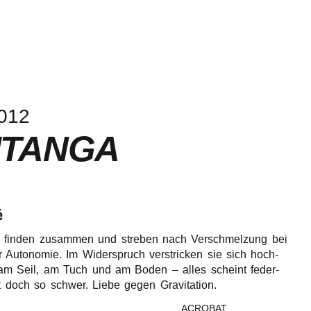
012
ITANGA
é
 finden zusam­men und stre­ben nach Verschmel­zung bei
­ger Auto­no­mie. Im Wider­spruch verstri­cken sie sich hoch­
h am Seil, am Tuch und am Boden – alles scheint feder­
st doch so schwer. Liebe gegen Gravitation.
ACROBAT