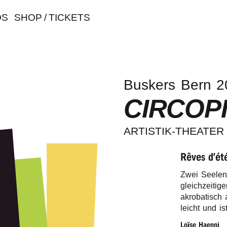
OS
SHOP / TICKETS
Buskers Bern 2
CIRCOP
ARTIS­TIK-THEA­TER
Rêves d’ét
Zwei Seelen
gleich­zei­ti
akro­ba­tisc
leicht und i
Loïse Haen­ni