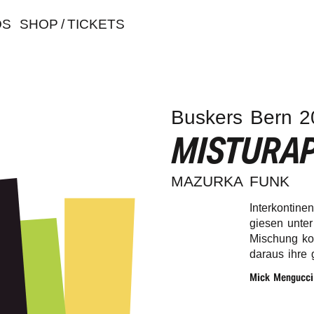
OS
SHOP / TICKETS
Buskers Bern 2
MISTURA
MAZUR­KA FUNK
Inter­kon­ti­n
gie­sen unte
Mischung komm
daraus ihre g
Mick Menguc­ci