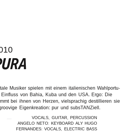
010
PURA
en­ta­le Musi­ker spie­len mit einem italie­ni­schen Wahl­por­tu­
r Einfluss von Bahia, Kuba und den USA. Ergo: Die
t bei ihnen von Herzen, viel­spra­chig destil­lie­ren sie
roo­vi­ge Eigen­krea­ti­on: pur und subsTANZiell.
VOCALS, GUITAR, PERCUSSION
ANGELO NETO: KEYBOARD ALY HUGO
FERNANDES: VOCALS, ELECTRIC BASS