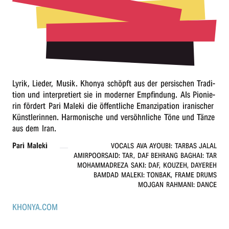
r
n
Lyrik, Lieder, Musik. Khonya schöpft aus der persi­schen Tradi­
ti­on und inter­pre­tiert sie in moder­ner Empfin­dung. Als Pionie­
rin fördert Pari Male­ki die öffent­li­che Eman­zi­pa­ti­on irani­scher
Künst­le­rin­nen. Harmo­ni­sche und versöhn­li­che Töne und Tänze
aus dem Iran.
Pari Male­ki
VOCALS AVA AYOUBI: TARBAS JALAL
AMIRPOORSAID: TAR, DAF BEHRANG BAGHAI: TAR
MOHAMMADREZA SAKI: DAF, KOUZEH, DAYEREH
BAMDAD MALEKI: TONBAK, FRAME DRUMS
MOJGAN RAHMANI: DANCE
KHONYA.COM