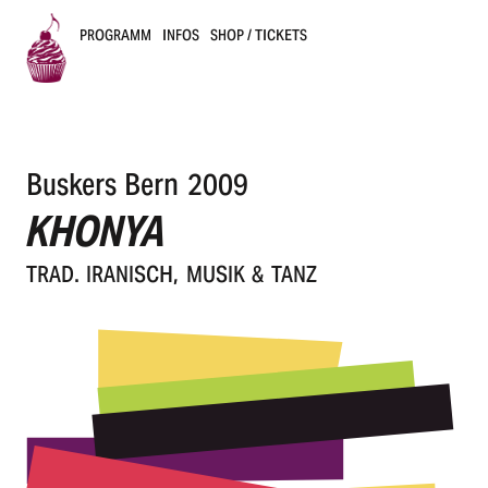
PROGRAMM
INFOS
SHOP / TICKETS
B
u
Buskers Bern 2009
s
KHONYA
k
TRAD. IRANISCH, MUSIK & TANZ
e
r
s
B
e