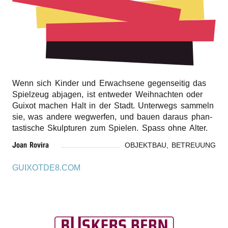
r
n
Wenn sich Kinder und Erwach­se­ne gegen­sei­tig das
Spiel­zeug abja­gen, ist entwe­der Weih­nach­ten oder
Guixot machen Halt in der Stadt. Unter­wegs sammeln
sie, was ande­re wegwer­fen, und bauen daraus phan­
tas­ti­sche Skulp­tu­ren zum Spie­len. Spass ohne Alter.
Joan Rovi­ra
OBJEKTBAU, BETREUUNG
GUIXOTDE8.COM