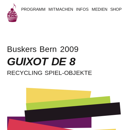
PROGRAMM
MITMACHEN
INFOS
MEDIEN
SHOP
B
u
Buskers Bern 2009
s
GUIXOT DE 8
k
RECY­CLING SPIEL-OBJEKTE
e
r
s
B
e