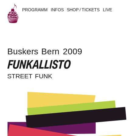
PROGRAMM
INFOS
SHOP / TICKETS
LIVE
B
u
Buskers Bern 2009
s
FUNKALLISTO
k
STREET FUNK
e
r
s
B
e