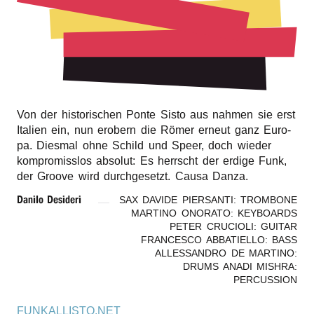
r
n
Von der histo­ri­schen Ponte Sisto aus nahmen sie erst
Itali­en ein, nun erobern die Römer erneut ganz Euro­
pa. Dies­mal ohne Schild und Speer, doch wieder
kompro­miss­los abso­lut: Es herrscht der erdi­ge Funk,
der Groo­ve wird durch­ge­setzt. Causa Danza.
Dani­lo Desideri
SAX DAVIDE PIERSANTI: TROMBONE
MARTINO ONORATO: KEYBOARDS
PETER CRUCIOLI: GUITAR
FRANCESCO ABBATIELLO: BASS
ALLESSANDRO DE MARTINO:
DRUMS ANADI MISHRA:
PERCUSSION
FUNKALLISTO.NET