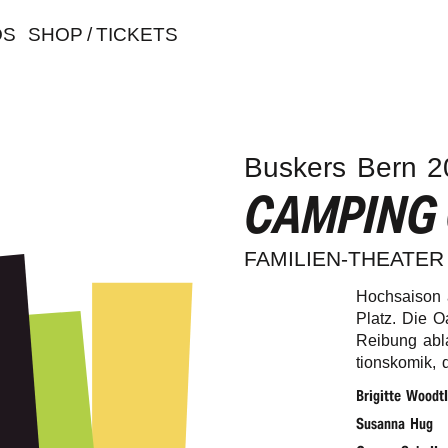
OS
SHOP / TICKETS
Buskers Bern 2
CAMPING
FAMI­LI­EN-THEA­TER
Hoch­sai­son
Platz. Die O
Reibung ablau
ti­ons­ko­mik
Brigit­te Woodtl
Susan­na Hug