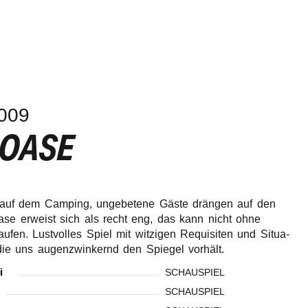
009
 OASE
 auf dem Camping, unge­be­te­ne Gäste drän­gen auf den
ase erweist sich als recht eng, das kann nicht ohne
­fen. Lust­vol­les Spiel mit witzi­gen Requi­si­ten und Situa­
, die uns augen­zwin­kernd den Spie­gel vorhält.
i
SCHAUSPIEL
SCHAUSPIEL