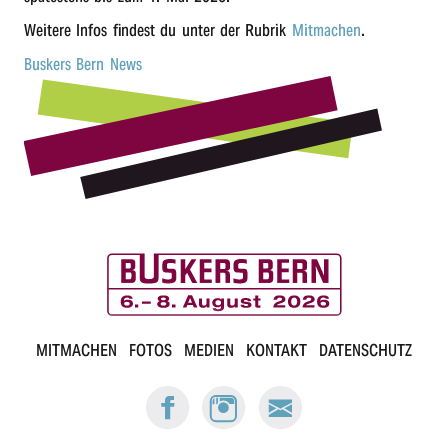
Weite­re Infos findest du unter der Rubrik
Mitma­chen
.
Buskers Bern News
B
MITMACHEN
FOTOS
MEDIEN
KONTAKT
DATENSCHUTZ
u
FACEBOOK:
INSTAGRAM:
E-
s
BUSKERS
BUSKERS
MAIL
BERN
BERN
BUSKERS