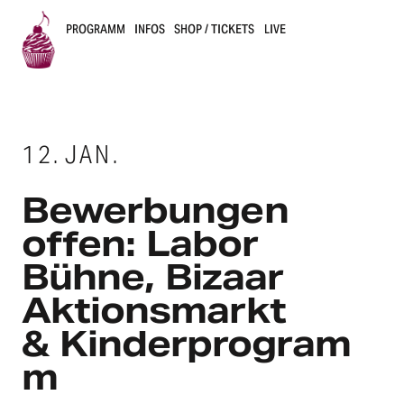
PROGRAMM
INFOS
SHOP / TICKETS
LIVE
B
u
12.
JAN.
s
k
Bewer­bun­gen
e
offen: Labor
Bühne, Bizaar
r
Akti­ons­markt
s
& Kinderprogram
B
m
e