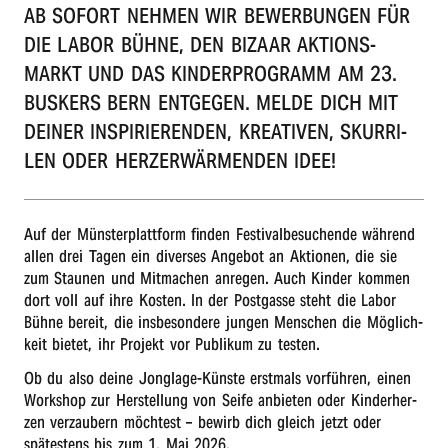
AB SOFORT NEHMEN WIR BEWER­BUN­GEN FÜR
r
DIE LABOR BÜHNE, DEN BIZAAR AKTI­ONS­
n
MARKT UND DAS KINDER­PRO­GRAMM AM 23.
BUSKERS BERN ENTGE­GEN. MELDE DICH MIT
DEINER INSPI­RIE­REN­DEN, KREA­TI­VEN, SKUR­RI­
LEN ODER HERZ­ER­WÄR­MEN­DEN IDEE!
Auf der Müns­ter­platt­form finden Festi­val­be­su­chen­de während
allen drei Tagen ein diver­ses Ange­bot an Aktio­nen, die sie
zum Stau­nen und Mitma­chen anre­gen. Auch Kinder kommen
dort voll auf ihre Kosten. In der Post­gas­se steht die Labor
Bühne bereit, die insbe­son­de­re jungen Menschen die Möglich­
keit bietet, ihr Projekt vor Publi­kum zu testen.
Ob du also deine Jongla­ge-Küns­te erst­mals vorfüh­ren, einen
Work­shop zur Herstel­lung von Seife anbie­ten oder Kinder­her­
zen verzau­bern möch­test – bewirb dich gleich jetzt oder
spätes­tens bis zum 1. Mai 2026.