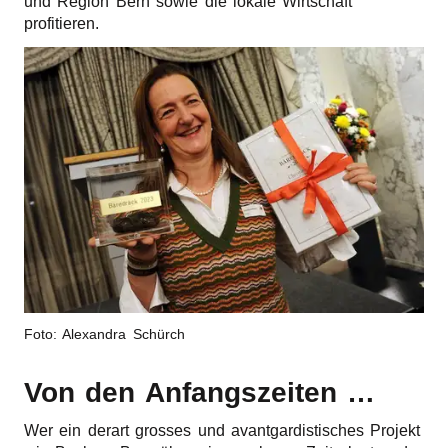
und Regi­on Bern sowie die loka­le Wirt­schaft
profitieren.
Foto: Alex­an­dra Schürch
Von den Anfangszeiten …
Wer ein derart gros­ses und avant­gar­dis­ti­sches Projekt