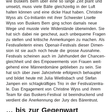
wie Buskers Bern über eine so lange Zeit plant und
umsetzt, muss viele Bälle gleich­zei­tig in der Luft
halten können und eine dicke Haut haben. Chris­ti­ne
Wyss als Co-Initi­an­tin mit ihrer Schwes­ter Liset­te
Wyss von Buskers Bern ging schon damals neue
Wege und muss­te viele Widerstände überwinden. Sie
hat sich dabei nie gescheut, auch unbe­que­me Fragen
zu stel­len und kriti­sche Anmer­kun­gen zu machen. Als
Festi­val­lei­te­rin eines Open­air-Festi­vals dieser Dimen­
si­on ist sie auch noch heute die gros­se Ausnah­me.
Festi­vals schei­nen auch im Jahr­hun­dert der Chan­cen­
gleich­heit und des Empowerm­ents von Frau­en weit­
ge­hend eine Männerdomäne geblie­ben zu sein. Sie
hat sich über zwei Jahr­zehn­te erfolg­reich behaup­tet
und bildet heute mit Julia Wiet­lis­bach und Stefan
Jampen ein schlagkräftiges Trio in der Festi­val­zen­tra­
le. Das Enga­ge­ment von Chris­ti­ne Wyss und ihrem
Team für das Buskers-Festi­val ist beein­dru­ckend und
verdient die Aner­ken­nung der Jury des Bärentrust.
… bis zur Gegenwart