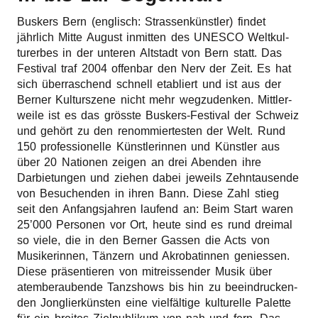
Buskers Bern (englisch: Strassenkünstler) findet
jährlich Mitte August inmit­ten des UNESCO Welt­kul­
tur­er­bes in der unte­ren Altstadt von Bern statt. Das
Festi­val traf 2004 offen­bar den Nerv der Zeit. Es hat
sich überraschend schnell etabliert und ist aus der
Berner Kultur­sze­ne nicht mehr wegzu­den­ken. Mitt­ler­
wei­le ist es das grösste Buskers-Festi­val der Schweiz
und gehört zu den renom­mier­tes­ten der Welt. Rund
150 profes­sio­nel­le Künstlerinnen und Künstler aus
über 20 Natio­nen zeigen an drei Aben­den ihre
Darbie­tun­gen und ziehen dabei jeweils Zehn­tau­sen­de
von Besu­chen­den in ihren Bann. Diese Zahl stieg
seit den Anfangs­jah­ren laufend an: Beim Start waren
25’000 Perso­nen vor Ort, heute sind es rund drei­mal
so viele, die in den Berner Gassen die Acts von
Musi­ke­rin­nen, Tänzern und Akro­ba­tin­nen genies­sen.
Diese präsentieren von mitreis­sen­der Musik über
atem­be­rau­ben­de Tanz­shows bis hin zu beein­dru­cken­
den Jonglierkünsten eine vielfältige kultu­rel­le Palet­te