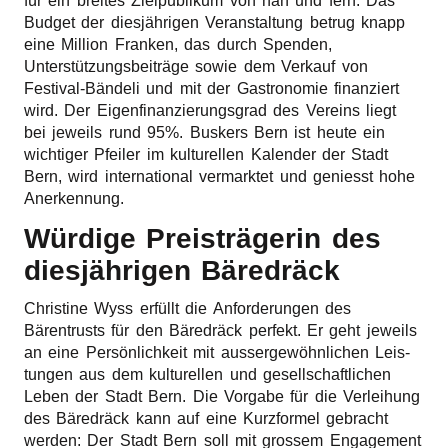
für ein brei­tes Ziel­pu­bli­kum von nah und fern. Das
Budget der diesjährigen Veran­stal­tung betrug knapp
eine Milli­on Fran­ken, das durch Spen­den,
Unterstützungsbeiträge sowie dem Verkauf von
Festival-Bändeli und mit der Gastro­no­mie finan­ziert
wird. Der Eigen­fi­nan­zie­rungs­grad des Vereins liegt
bei jeweils rund 95%. Buskers Bern ist heute ein
wich­ti­ger Pfei­ler im kultu­rel­len Kalen­der der Stadt
Bern, wird inter­na­tio­nal vermark­tet und geniesst hohe
Anerkennung.
Würdige Preisträgerin des
diesjährigen Bäredräck
Chris­ti­ne Wyss erfüllt die Anfor­de­run­gen des
Bärentrusts für den Bäredräck perfekt. Er geht jeweils
an eine Persönlichkeit mit aussergewöhnlichen Leis­
tun­gen aus dem kultu­rel­len und gesell­schaft­li­chen
Leben der Stadt Bern. Die Vorga­be für die Verlei­hung
des Bäredräck kann auf eine Kurz­for­mel gebracht
werden: Der Stadt Bern soll mit gros­sem Enga­ge­ment