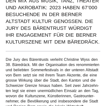
DEN MIX AUS MUSIK, TANZ, THEA­TER
r
UND AKRO­BA­TIK: 2023 HABEN 67’000
BESU­CHEN­DE IN DER BERNER
n
ALTSTADT KULTUR GENOS­SEN. DIE
JURY DES BÄREN­TRUST WÜRDIGT
IHR ENGA­GE­MENT FÜR DIE BERNER
KULTUR­SZE­NE MIT DEM BÄREDRÄCK.
Die Jury des Bärentrusts verleiht Chris­ti­ne Wyss den
38. Bäredräck. Mit der Orga­ni­sa­ti­on des renom­mier­ten
und belieb­ten Sommer­fes­ti­vals in der unte­ren Altstadt
von Bern setzt sie mit ihrem Team Akzen­te, die eine
gros­se Wirkung über die Stadt, den Kanton und die
Schwei­zer Gren­ze hinaus haben. Seit zwei Jahr­zehn­
ten legt sie einen unermüdlichen Einsatz an den Tag,
wovon die Kultur­sze­ne, Künstlerinnen, Gastro­un­ter­
neh­mer, die Bevölkerung und insbe­son­de­re die Stadt