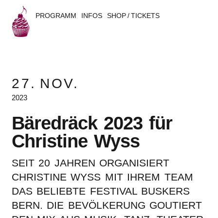
PROGRAMM
INFOS
SHOP / TICKETS
B
u
27.
NOV.
s
2023
k
Bäre­dräck 2023 für
e
Chris­ti­ne Wyss
r
SEIT 20 JAHREN ORGA­NI­SIERT
s
CHRIS­TI­NE WYSS MIT IHREM TEAM
B
DAS BELIEB­TE FESTI­VAL BUSKERS
BERN. DIE BEVÖL­KE­RUNG GOUTIERT
e