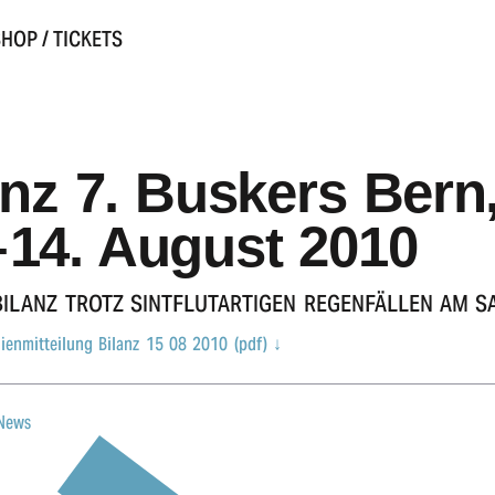
HOP / TICKETS
anz 7. Buskers Bern
– 14. August 2010
 BILANZ TROTZ SINT­FLUT­AR­TI­GEN REGEN­FÄL­LEN AM 
enmitteilung Bilanz 15 08 2010 (pdf)
↓
 News