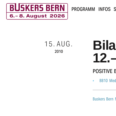
PROGRAMM
INFOS
S
B
u
Bil
15.
AUG.
s
2010
12. 
k
e
POSI­TI­VE
r
BB10 Medi
s
Buskers Bern
B
e